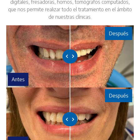
digitales, fresadoras, hornos, tomógrafos computados,
que nos permite realizar todo el tratamiento en el ámbito
de nuestras clínicas.
Después
Antes
Después