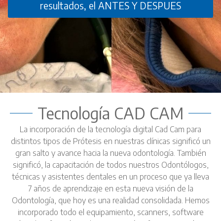
resultados, el ANTES Y DESPUES
Tecnología CAD CAM
La incorporación de la tecnología digital Cad Cam para
distintos tipos de Prótesis en nuestras clínicas significó un
gran salto y avance hacia la nueva odontología. También
significó, la capacitación de todos nuestros Odontólogos,
técnicas y asistentes dentales en un proceso que ya lleva
7 años de aprendizaje en esta nueva visión de la
Odontología, que hoy es una realidad consolidada. Hemos
incorporado todo el equipamiento, scanners, software