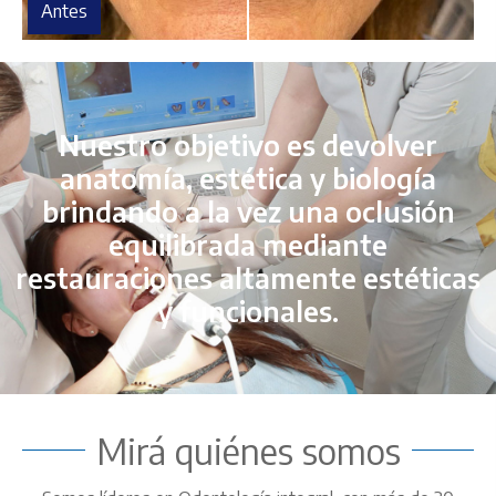
Antes
Nuestro objetivo es devolver
anatomía, estética y biología
brindando a la vez una oclusión
equilibrada mediante
restauraciones altamente estéticas
y funcionales.
Mirá quiénes somos