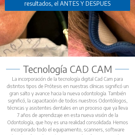
resultados, el ANTES Y DESPUES
Tecnología CAD CAM
La incorporación de la tecnología digital Cad Cam para
distintos tipos de Prótesis en nuestras clínicas significó un
gran salto y avance hacia la nueva odontología. También
significó, la capacitación de todos nuestros Odontólogos,
técnicas y asistentes dentales en un proceso que ya lleva
7 años de aprendizaje en esta nueva visión de la
Odontología, que hoy es una realidad consolidada. Hemos
incorporado todo el equipamiento, scanners, software