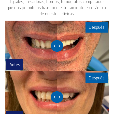
digitales, fresadoras, hornos, tomógrafos computados,
que nos permite realizar todo el tratamiento en el ámbito
de nuestras clínicas.
Después
Antes
Después