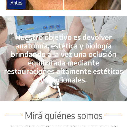
Antes
Nuestro objetivo es devolver
anatomía, estética y biología
brindando a la vez una oclusión
equilibrada mediante
restauraciones altamente estéticas
y funcionales.
Mirá quiénes somos