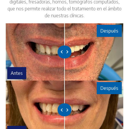
digitales, fresadoras, hornos, tomógrafos computados,
que nos permite realizar todo el tratamiento en el ámbito
de nuestras clínicas.
Después
Antes
Después