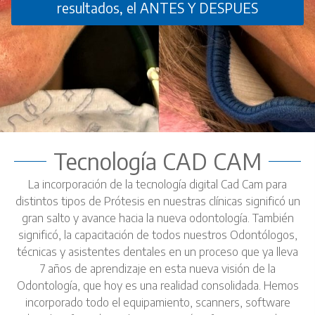
resultados, el ANTES Y DESPUES
Tecnología CAD CAM
La incorporación de la tecnología digital Cad Cam para
distintos tipos de Prótesis en nuestras clínicas significó un
gran salto y avance hacia la nueva odontología. También
significó, la capacitación de todos nuestros Odontólogos,
técnicas y asistentes dentales en un proceso que ya lleva
7 años de aprendizaje en esta nueva visión de la
Odontología, que hoy es una realidad consolidada. Hemos
incorporado todo el equipamiento, scanners, software