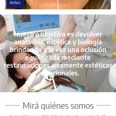
Antes
Nuestro objetivo es devolver
anatomía, estética y biología
brindando a la vez una oclusión
equilibrada mediante
restauraciones altamente estéticas
y funcionales.
Mirá quiénes somos